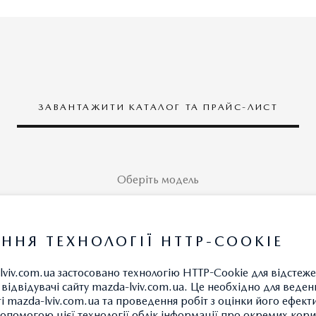
ЗАВАНТАЖИТИ КАТАЛОГ ТА ПРАЙС-ЛИСТ
Оберіть модель
ННЯ ТЕХНОЛОГІЇ HTTP-COOKIE
MAZDA2
lviv.com.ua застосовано технологію HTTP-Cookie для відстеж
відвідувачі сайту mazda-lviv.com.ua. Це необхідно для веденн
ті mazda-lviv.com.ua та проведення робіт з оцінки його ефект
опомогою цієї технології облік інформації про окремих кори