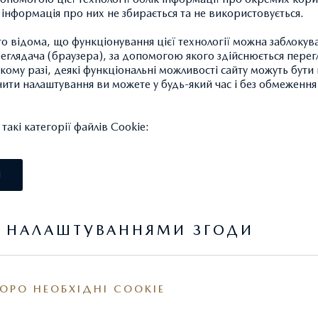
а інформація про них не збирається та не використовується.
MAZDA3
 відома, що функціонування цієї технології можна заблокув
глядача (браузера), за допомогою якого здійснюється перег
такому разі, деякі функціональні можливості сайту можуть бут
нити налаштування ви можете у будь-який час і без обмеження 
MAZDA6
акі категорії файлів Cookie:
І
MAZDA CX-3
Я НАЛАШТУВАННЯМИ ЗГОДИ
MAZDA СХ-30
ОРО НЕОБХІДНІ COOKIE