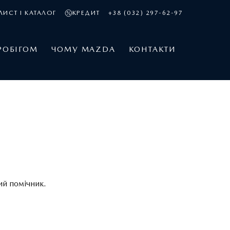
ЛИСТ І КАТАЛОГ
КРЕДИТ
+38 (032) 297-62-97
РОБІГОМ
ЧОМУ MAZDA
КОНТАКТИ
ий помічник.