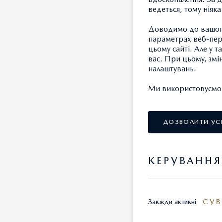
ведеться, тому ніяк
Доводимо до вашого
параметрах веб-пере
цьому сайті. Але у 
вас. При цьому, змі
налаштувань.
Ми використовуємо т
ДОЗВОЛИТИ УС
КЕРУВАНН
СУВ
Завжди активні