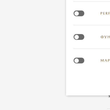
PER
ФУН
МАР