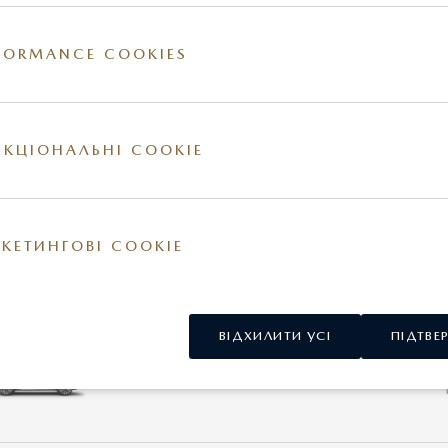
MAZDA CX-5
FORMANCE COOKIES
НОВА MAZDA CX-60
КЦІОНАЛЬНІ COOKIE
КЕТИНГОВІ COOKIE
MAZDA CX-9
ВІДХИЛИТИ УСІ
ПІДТВЕ
НОВА MAZDA CX-90