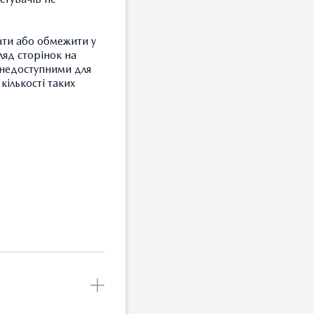
ати або обмежити у
ляд сторінок на
и недоступними для
кількості таких
З
Т
З
Б