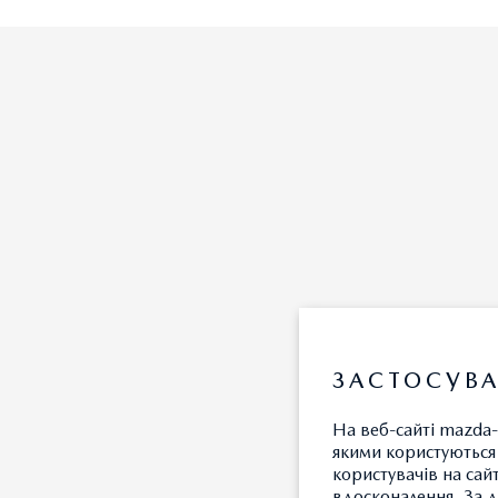
ЗАСТОСУВА
На веб-сайті mazda-
якими користуються 
користувачів на сай
вдосконалення. За д