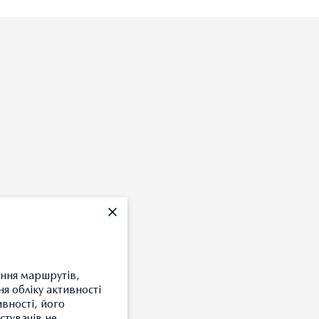
ення маршрутів,
я обліку активності
ивності, його
стувачів не