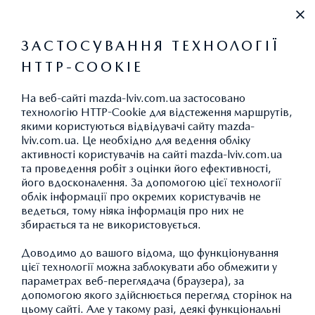
+38 (032) 297-62-97
ЗАСТОСУВАННЯ ТЕХНОЛОГІЇ
HTTP-COOKIE
СЕРВІС
На веб-сайті mazda-lviv.com.ua застосовано
технологію HTTP-Cookie для відстеження маршрутів,
якими користуються відвідувачі сайту mazda-
lviv.com.ua. Це необхідно для ведення обліку
активності користувачів на сайті mazda-lviv.com.ua
ОФІЦІЙНИЙ ДИЛЕР MAZDA У ЛЬВІВСЬКІЙ
та проведення робіт з оцінки його ефективності,
ОБЛАСТІ
його вдосконалення. За допомогою цієї технології
облік інформації про окремих користувачів не
ведеться, тому ніяка інформація про них не
НІКО-ЗАХІД
збирається та не використовується.
Доводимо до вашого відома, що функціонування
Компанія «НІКО-Захід» – офіційний дилер автомобілів
цієї технології можна заблокувати або обмежити у
параметрах веб-переглядача (браузера), за
Mazda у Львівській області, працює на автомобільному
допомогою якого здійснюється перегляд сторінок на
ринку Львівщини з лютого 2009 р. Основним видом
цьому сайті. Але у такому разі, деякі функціональні