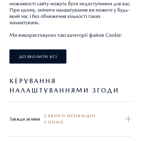
діяльності компанії є продаж нових автомобілів Mazda,
можливості сайту можуть бути недоступними для вас.
При цьому, змінити налаштування ви можете у будь-
їх гарантійне та технічне обслуговування, продаж
який час і без обмеження кількості таких
оригінальних запасних частин, аксесуарів і
налаштувань.
автокосметики. Для зручності наших клієнтів присутній
Ми використовуємо такі категорії файлів Cookie:
парк тестових автомобілів.
Торгово-сервісний комплекс, площею понад 1000 м.
ДОЗВОЛИТИ УСІ
кв, розташований в центральній частині міста за
адресою: Львів, вул. Липинського, 50-Б. Він
КЕРУВАННЯ
складається із салону (show-room) нових автомобілів,
НАЛАШТУВАННЯМИ ЗГОДИ
станції технічного обслуговування, зони відпочинку,
складських приміщень, офісних приміщень,
паркувальних майданчиків.
СУВОРО НЕОБХІДНІ
Завжди активні
COOKIE
Крім придбання авто, компанiя «НІКО-Захід» пропонує
повний спектр послуг iз продажу та обслуговування