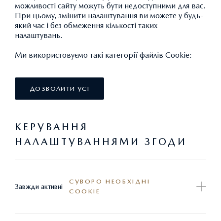
можливості сайту можуть бути недоступними для вас.
Максимальний розмір знижки сягає 90%.
При цьому, змінити налаштування ви можете у будь-
який час і без обмеження кількості таких
налаштувань.
Ми намагаємось зробити обслуговування у офіційного
Ми використовуємо такі категорії файлів Cookie:
дилера MAZDA більш доступнішим. Оригінальні
запасні частини завжди є найкращим рішенням для
будь-якого автовласника, незалежно від того, скільки
ДОЗВОЛИТИ УСІ
років його «залізному коню».
КЕРУВАННЯ
Спеціально для власників автомобілів Mazda
НАЛАШТУВАННЯМИ ЗГОДИ
попередніх поколінь, віком від трьох років, до 30
червня 2026 р. в офіційній мережі дилерів Mazda в
Україні діють спеціальні ціни на оригінальні запасні
частини та аксесуари.
СУВОРО НЕОБХІДНІ
Завжди активні
COOKIE
На всі акційні запчастини та аксесуари поширюється