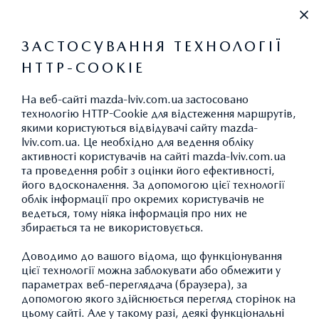
+38 (032) 297-62-97
ЗАСТОСУВАННЯ ТЕХНОЛОГІЇ
HTTP-COOKIE
НОВИНИ
На веб-сайті mazda-lviv.com.ua застосовано
технологію HTTP-Cookie для відстеження маршрутів,
якими користуються відвідувачі сайту mazda-
ЦІНИ НА ОРИГІНАЛЬНІ
lviv.com.ua. Це необхідно для ведення обліку
активності користувачів на сайті mazda-lviv.com.ua
ЗАПЧАСТИНИ ДЛЯ АВТО
та проведення робіт з оцінки його ефективності,
його вдосконалення. За допомогою цієї технології
MAZDA ПОПЕРЕДНІХ
облік інформації про окремих користувачів не
ПОКОЛІНЬ ЗНИЖЕНІ!
ведеться, тому ніяка інформація про них не
збирається та не використовується.
Доводимо до вашого відома, що функціонування
цієї технології можна заблокувати або обмежити у
параметрах веб-переглядача (браузера), за
допомогою якого здійснюється перегляд сторінок на
цьому сайті. Але у такому разі, деякі функціональні