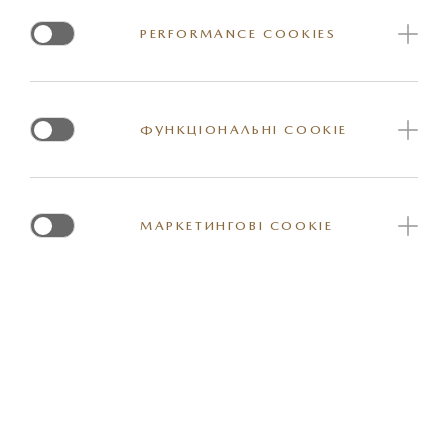
основному за рахунок різниці у вартості нормо-години.
PERFORMANCE COOKIES
Наприклад, в Україні нормо-година сервісу коштує в
середньому 20-30 євро (без ПДВ), а в Європі – у рази
більше, близько 100-120 євро (без ПДВ).
ФУНКЦІОНАЛЬНІ COOKIE
МАРКЕТИНГОВІ COOKIE