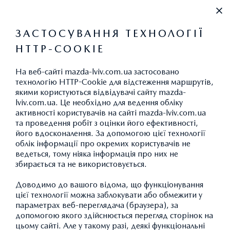
+38 (032) 297-62-97
ЗАСТОСУВАННЯ ТЕХНОЛОГІЇ
HTTP-COOKIE
НОВИНИ
ПІДТРИМКА УКРАЇНЦІВ
На веб-сайті mazda-lviv.com.ua застосовано
технологію HTTP-Cookie для відстеження маршрутів,
В ЄВРОПІ ПІД ЧАС
якими користуються відвідувачі сайту mazda-
lviv.com.ua. Це необхідно для ведення обліку
ЩОРІЧНОГО
активності користувачів на сайті mazda-lviv.com.ua
та проведення робіт з оцінки його ефективності,
ПЛАНОВОГО
його вдосконалення. За допомогою цієї технології
ТЕХНІЧНОГО
облік інформації про окремих користувачів не
ведеться, тому ніяка інформація про них не
ОБСЛУГОВУВАННЯ ВІД
збирається та не використовується.
MAZDA
Доводимо до вашого відома, що функціонування
цієї технології можна заблокувати або обмежити у
параметрах веб-переглядача (браузера), за
допомогою якого здійснюється перегляд сторінок на
цьому сайті. Але у такому разі, деякі функціональні