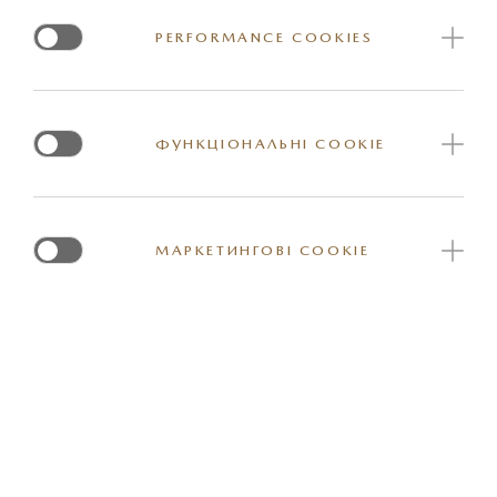
Артикул: MZALHLPSKIT
PERFORMANCE COOKIES
ФУНКЦІОНАЛЬНІ COOKIE
*Вказана орієнтовна ціна актуальна на момент оновлення інформації на
сайті. За більш детальною інформацією стосовно вартості та наявності
МАРКЕТИНГОВІ COOKIE
конкретної одиниці товару прохання звернутись до представника
офіційного дилерського центру Mazda. Реальні кольори та деякі зовнішні
та / або внутрішні елементи обладнання можуть відрізнятись. Постачальник
залишає за собою право вносити зміну у комплектацію товару та ціни, в тому
числі з урахуванням змін міжбанківського курсу долару США.