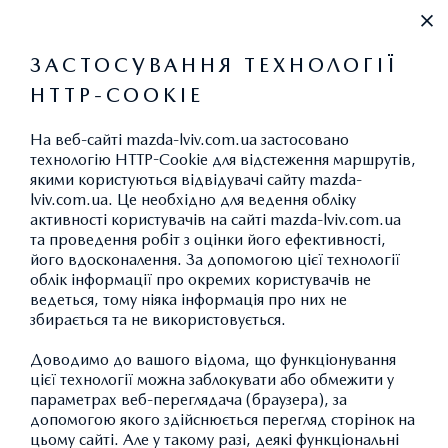
+38 (032) 297-62-97
ЗАСТОСУВАННЯ ТЕХНОЛОГІЇ
HTTP-COOKIE
ВИКИДИ CO
2
На веб-сайті mazda-lviv.com.ua застосовано
технологію HTTP-Cookie для відстеження маршрутів,
якими користуються відвідувачі сайту mazda-
lviv.com.ua. Це необхідно для ведення обліку
АКСЕСУАРИ MAZDA CX-30:
активності користувачів на сайті mazda-lviv.com.ua
та проведення робіт з оцінки його ефективності,
ДОДАТКОВЕ ОБЛАДНАННЯ
його вдосконалення. За допомогою цієї технології
облік інформації про окремих користувачів не
ведеться, тому ніяка інформація про них не
збирається та не використовується.
ПОВЕРНУТИСЯ ДО КАТАЛОГУ АКСЕСУАРІВ
Доводимо до вашого відома, що функціонування
цієї технології можна заблокувати або обмежити у
параметрах веб-переглядача (браузера), за
допомогою якого здійснюється перегляд сторінок на
цьому сайті. Але у такому разі, деякі функціональні