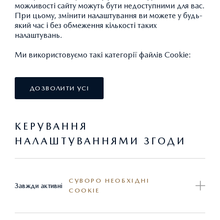
можливості сайту можуть бути недоступними для вас.
При цьому, змінити налаштування ви можете у будь-
який час і без обмеження кількості таких
налаштувань.
Ми використовуємо такі категорії файлів Cookie:
ДОЗВОЛИТИ УСІ
КЕРУВАННЯ
ПРИВІД ЗАМКА КАПОТУ (КОМПЛЕКТ)
НАЛАШТУВАННЯМИ ЗГОДИ
1 039,50 ГРН.*
Привід електромеханічний. Для встановлення комлекту
СУВОРО НЕОБХІДНІ
Завжди активні
необхідний кронштейн замка капоту MZALHLPS819.
COOKIE