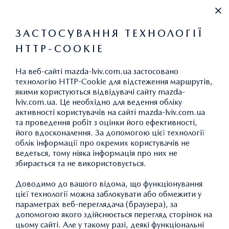
+38 (032) 297-62-97
ЗАСТОСУВАННЯ ТЕХНОЛОГІЇ
HTTP-COOKIE
ВИКИДИ CO
2
На веб-сайті mazda-lviv.com.ua застосовано
технологію HTTP-Cookie для відстеження маршрутів,
якими користуються відвідувачі сайту mazda-
lviv.com.ua. Це необхідно для ведення обліку
АКСЕСУАРИ MAZDA CX-30:
активності користувачів на сайті mazda-lviv.com.ua
та проведення робіт з оцінки його ефективності,
ТРАНСПОРТУВАННЯ
його вдосконалення. За допомогою цієї технології
облік інформації про окремих користувачів не
ведеться, тому ніяка інформація про них не
збирається та не використовується.
ПОВЕРНУТИСЯ ДО КАТАЛОГУ АКСЕСУАРІВ
Доводимо до вашого відома, що функціонування
цієї технології можна заблокувати або обмежити у
параметрах веб-переглядача (браузера), за
допомогою якого здійснюється перегляд сторінок на
цьому сайті. Але у такому разі, деякі функціональні