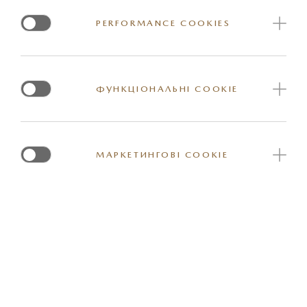
Ширина вантажу: 75 см. Алюмінієвий профіль.
PERFORMANCE COOKIES
Максимальна кількість лиж/сноубордів: 6/4.
ФУНКЦІОНАЛЬНІ COOKIE
Артикул: C801V3851
МАРКЕТИНГОВІ COOKIE
*Вказана орієнтовна ціна актуальна на момент оновлення інформації на
сайті. За більш детальною інформацією стосовно вартості та наявності
конкретної одиниці товару прохання звернутись до представника
офіційного дилерського центру Mazda. Реальні кольори та деякі зовнішні
та / або внутрішні елементи обладнання можуть відрізнятись. Постачальник