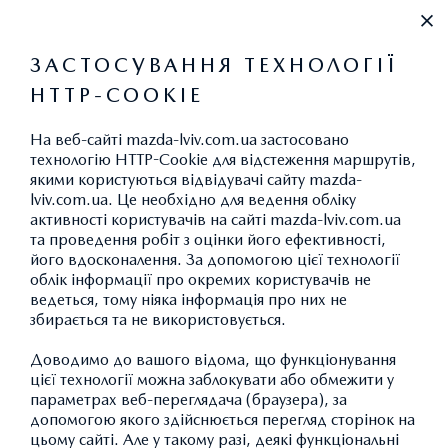
+38 (032) 297-62-97
ЗАСТОСУВАННЯ ТЕХНОЛОГІЇ
HTTP-COOKIE
ВИКИДИ CO
2
На веб-сайті mazda-lviv.com.ua застосовано
технологію HTTP-Cookie для відстеження маршрутів,
якими користуються відвідувачі сайту mazda-
lviv.com.ua. Це необхідно для ведення обліку
АКСЕСУАРИ MAZDA CX-30:
активності користувачів на сайті mazda-lviv.com.ua
та проведення робіт з оцінки його ефективності,
ЗАХИСТ ТА БЕЗПЕКА
його вдосконалення. За допомогою цієї технології
облік інформації про окремих користувачів не
ведеться, тому ніяка інформація про них не
збирається та не використовується.
ПОВЕРНУТИСЯ ДО КАТАЛОГУ АКСЕСУАРІВ
Доводимо до вашого відома, що функціонування
цієї технології можна заблокувати або обмежити у
параметрах веб-переглядача (браузера), за
допомогою якого здійснюється перегляд сторінок на
цьому сайті. Але у такому разі, деякі функціональні