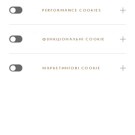
PERFORMANCE COOKIES
Артикул: BCLD67SS1
ФУНКЦІОНАЛЬНІ COOKIE
МАРКЕТИНГОВІ COOKIE
*Вказана орієнтовна ціна актуальна на момент оновлення інформації на
сайті. За більш детальною інформацією стосовно вартості та наявності
конкретної одиниці товару прохання звернутись до представника
офіційного дилерського центру Mazda. Реальні кольори та деякі зовнішні
та / або внутрішні елементи обладнання можуть відрізнятись. Постачальник
залишає за собою право вносити зміну у комплектацію товару та ціни, в тому
числі з урахуванням змін міжбанківського курсу долару США.