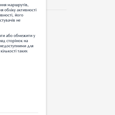
ення маршрутів,
я обліку активності
ивності, його
стувачів не
К 18"
ати або обмежити у
ляд сторінок на
и недоступними для
кількості таких
зайн: 170, колір: срібло
S не включені (потрібно
 запчастини).
З
чені.
Т
З