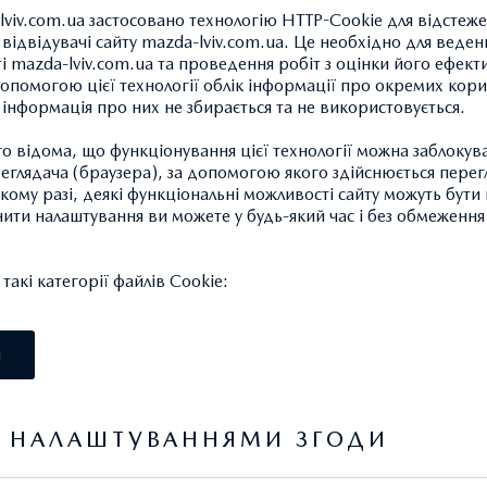
lviv.com.ua застосовано технологію HTTP-Cookie для відстеж
відвідувачі сайту mazda-lviv.com.ua. Це необхідно для веденн
ті mazda-lviv.com.ua та проведення робіт з оцінки його ефект
опомогою цієї технології облік інформації про окремих кори
а інформація про них не збирається та не використовується.
ЛЕГКОСПЛАВНИЙ ДИС
 відома, що функціонування цієї технології можна заблокув
25 611,11 ГРН.*
глядача (браузера), за допомогою якого здійснюється перег
такому разі, деякі функціональні можливості сайту можуть бут
нити налаштування ви можете у будь-який час і без обмеження 
6.5 x 18", зміщення: 45мм, ди
акі категорії файлів Cookie:
Колісні гайки та датчики TPM
використовувати оригінальні
І
Центральні ковпачки не вклю
Я НАЛАШТУВАННЯМИ ЗГОДИ