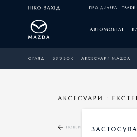
НІКО-ЗАХІД
ПРО ДИЛЕРА
TRADE-
АВТОМОБІЛІ
В
ОГЛЯД
ЗВ’ЯЗОК
АКСЕСУАРИ MAZDA
АКСЕСУАРИ : ЕКСТЕ
ПОВЕРНУТИСЯ ДО КАТАЛОГУ А
ЗАСТОСУВА