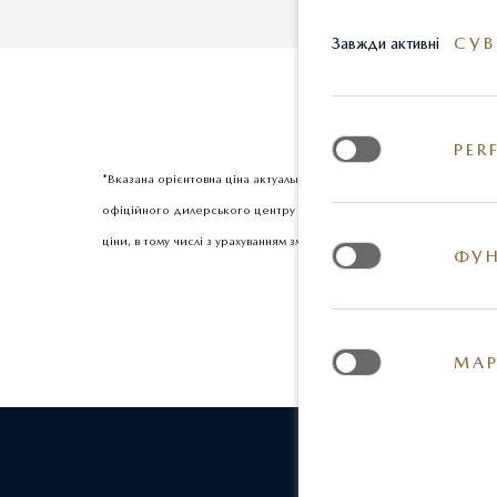
СУВ
Завжди активні
PER
*Вказана орієнтовна ціна актуальна на момент оновлення інформац
офіційного дилерського центру Mazda. Реальні кольори та деякі з
ціни, в тому числі з урахуванням змін міжбанківського курсу долар
ФУН
МАР