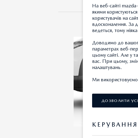
На веб-сайті mazda-
якими користуються 
користувачів на сай
вдосконалення. За д
ведеться, тому ніяк
Доводимо до вашого
параметрах веб-пере
цьому сайті. Але у 
вас. При цьому, змі
налаштувань.
Ми використовуємо т
ДОЗВОЛИТИ УС
КЕРУВАНН