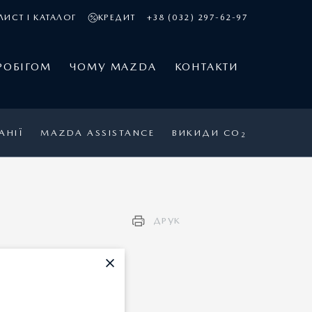
ЛИСТ І КАТАЛОГ
КРЕДИТ
+38 (032) 297-62-97
РОБІГОМ
ЧОМУ MAZDA
КОНТАКТИ
АНІЇ
MAZDA ASSISTANCE
ВИКИДИ CO
2
ДРУК