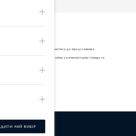
Б
етної одиниці товару прохання звернутись до представника
 залишає за собою право вносити зміну у комплектацію товару та
РДИТИ МІЙ ВИБІР