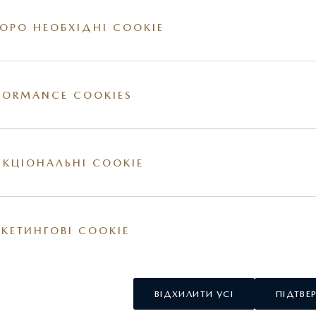
Артикул: 9965A17080
ОРО НЕОБХІДНІ COOKIE
FORMANCE COOKIES
ії на сайті. За більш детальною інформацією стосовно вартості та наявності конкр
овнішні та / або внутрішні елементи обладнання можуть відрізнятись. Постачальник
у США.
КЦІОНАЛЬНІ COOKIE
КЕТИНГОВІ COOKIE
ВІДХИЛИТИ УСІ
ПІДТВЕ