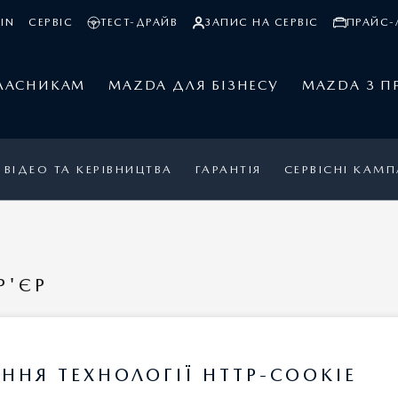
IN
СЕРВІС
ТЕСТ-ДРАЙВ
ЗАПИС НА СЕРВІС
ПРАЙС-
ЛАСНИКАМ
MAZDA ДЛЯ БІЗНЕСУ
MAZDA З П
ВІДЕО ТА КЕРІВНИЦТВА
ГАРАНТІЯ
СЕРВІСНІ КАМП
Р'ЄР
КСЕСУАРІВ
ННЯ ТЕХНОЛОГІЇ HTTP-COOKIE