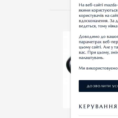
На веб-сайті mazda-
якими користуються 
користувачів на сай
вдосконалення. За д
ведеться, тому ніяк
Доводимо до вашого
параметрах веб-пере
цьому сайті. Але у 
вас. При цьому, змі
налаштувань.
Ми використовуємо т
ДОЗВОЛИТИ УС
КЕРУВАНН