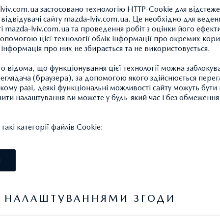
lviv.com.ua застосовано технологію HTTP-Cookie для відстеж
відвідувачі сайту mazda-lviv.com.ua. Це необхідно для веденн
ті mazda-lviv.com.ua та проведення робіт з оцінки його ефект
опомогою цієї технології облік інформації про окремих кори
а інформація про них не збирається та не використовується.
ЧАШКА
 відома, що функціонування цієї технології можна заблокув
129.36 ГРН.*
глядача (браузера), за допомогою якого здійснюється перег
такому разі, деякі функціональні можливості сайту можуть бут
нити налаштування ви можете у будь-який час і без обмеження 
Керамічна 300мл, чорно-чер
акі категорії файлів Cookie:
Артикул: 7000AI0160BKRD
І
Я НАЛАШТУВАННЯМИ ЗГОДИ