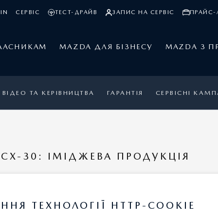
IN
СЕРВІС
ТЕСТ-ДРАЙВ
ЗАПИС НА СЕРВІС
ПРАЙС-
ЛАСНИКАМ
MAZDA ДЛЯ БІЗНЕСУ
MAZDA З П
ВІДЕО ТА КЕРІВНИЦТВА
ГАРАНТІЯ
СЕРВІСНІ КАМП
CX-30: ІМІДЖЕВА ПРОДУКЦІЯ
КСЕСУАРІВ
ННЯ ТЕХНОЛОГІЇ HTTP-COOKIE