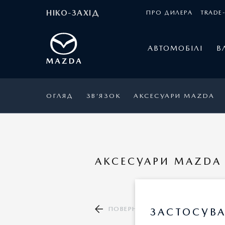
НІКО-ЗАХІД
ПРО ДИЛЕРА
TRADE-
АВТОМОБІЛІ
В
ОГЛЯД
ЗВ’ЯЗОК
АКСЕСУАРИ MAZDA
АКСЕСУАРИ MAZDA 
ПОВЕРНУТИСЯ ДО КАТАЛОГУ А
ЗАСТОСУВА