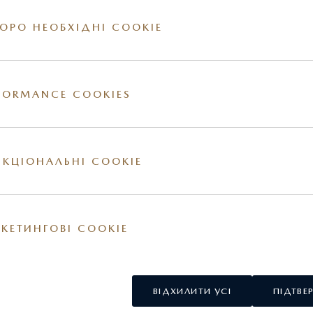
ОРО НЕОБХІДНІ COOKIE
FORMANCE COOKIES
ії на сайті. За більш детальною інформацією стосовно вартості та наявності конкр
овнішні та / або внутрішні елементи обладнання можуть відрізнятись. Постачальник
у США.
КЦІОНАЛЬНІ COOKIE
КЕТИНГОВІ COOKIE
ВІДХИЛИТИ УСІ
ПІДТВЕ