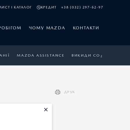
ЛИСТ І КАТАЛОГ
КРЕДИТ
+38 (032) 297-62-97
РОБІГОМ
ЧОМУ MAZDA
КОНТАКТИ
АНІЇ
MAZDA ASSISTANCE
ВИКИДИ CO
2
ДРУК