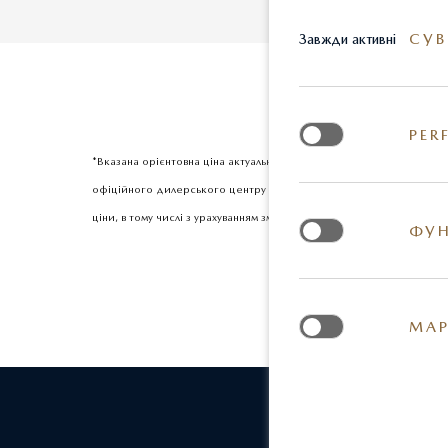
СУВ
Завжди активні
PER
*Вказана орієнтовна ціна актуальна на момент оновлення інформац
офіційного дилерського центру Mazda. Реальні кольори та деякі з
ціни, в тому числі з урахуванням змін міжбанківського курсу долар
ФУН
МАР