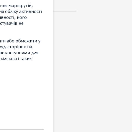
ення маршрутів,
я обліку активності
ивності, його
стувачів не
ати або обмежити у
ляд сторінок на
и недоступними для
кількості таких
вона з лого «Mazda»
З
Т
З