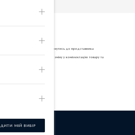
Б
етної одиниці товару прохання звернутись до представника
 залишає за собою право вносити зміну у комплектацію товару та
РДИТИ МІЙ ВИБІР