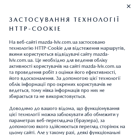
+38 (032) 297-62-97
ЗАСТОСУВАННЯ ТЕХНОЛОГІЇ
HTTP-COOKIE
ВИКИДИ CO
2
На веб-сайті mazda-lviv.com.ua застосовано
технологію HTTP-Cookie для відстеження маршрутів,
якими користуються відвідувачі сайту mazda-
lviv.com.ua. Це необхідно для ведення обліку
АКСЕСУАРИ MAZDA CX-30:
активності користувачів на сайті mazda-lviv.com.ua
та проведення робіт з оцінки його ефективності,
ІМІДЖЕВА ПРОДУКЦІЯ
його вдосконалення. За допомогою цієї технології
облік інформації про окремих користувачів не
ведеться, тому ніяка інформація про них не
збирається та не використовується.
ПОВЕРНУТИСЯ ДО КАТАЛОГУ АКСЕСУАРІВ
Доводимо до вашого відома, що функціонування
цієї технології можна заблокувати або обмежити у
параметрах веб-переглядача (браузера), за
допомогою якого здійснюється перегляд сторінок на
цьому сайті. Але у такому разі, деякі функціональні