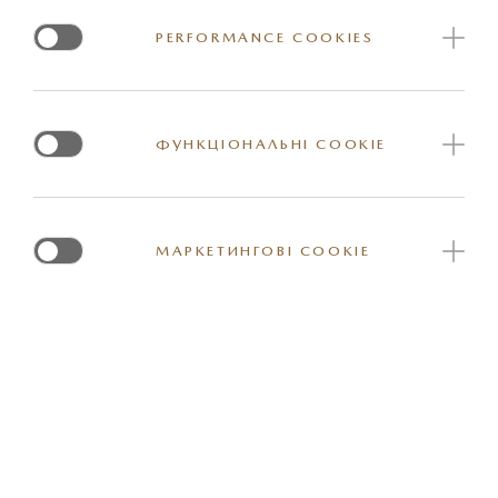
Колір: чорний з логотипом «Mazda»
PERFORMANCE COOKIES
Артикул: 7000AI0159BK
ФУНКЦІОНАЛЬНІ COOKIE
МАРКЕТИНГОВІ COOKIE
*Вказана орієнтовна ціна актуальна на момент оновлення інформації на
сайті. За більш детальною інформацією стосовно вартості та наявності
конкретної одиниці товару прохання звернутись до представника
офіційного дилерського центру Mazda. Реальні кольори та деякі зовнішні
та / або внутрішні елементи обладнання можуть відрізнятись. Постачальник
залишає за собою право вносити зміну у комплектацію товару та ціни, в тому
числі з урахуванням змін міжбанківського курсу долару США.